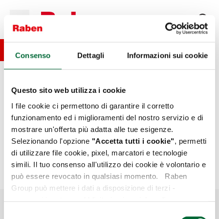
CONTATTI
Consenso
Dettagli
Informazioni sui cookie
Questo sito web utilizza i cookie
Per maggiori dettagli, compila il nostro
I file cookie ci permettono di garantire il corretto
funzionamento ed i miglioramenti del nostro servizio e di
modulo!
mostrare un'offerta più adatta alle tue esigenze.
Selezionando l'opzione
"
Accetta tutti i cookie
"
, permetti
di utilizzare file cookie, pixel, marcatori e tecnologie
simili. Il tuo consenso all'utilizzo dei cookie è volontario e
può essere revocato in qualsiasi momento. Raben
Group può mettere i dati a disposizione di terzi -
compresi i partner pubblicitari nei social media come
TORNA SU
Google, Facebook e Instagram - per scopi di marketing.
S