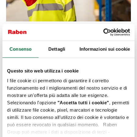
Servizi di Re-packing & Co-packing
Re-packing professionale: servizi di imballaggio e
Consenso
Dettagli
Informazioni sui cookie
confezionamento conto terzi
Per quanto importante, l’aspetto estetico dell’imballaggio
Questo sito web utilizza i cookie
è secondario. La funzione più importante del packaging di
un prodotto è di proteggere le merci. La resistenza dei
I file cookie ci permettono di garantire il corretto
materiali usati fa la differenza. Basti pensare che i pacchi
funzionamento ed i miglioramenti del nostro servizio e di
viaggiano in tutto il mondo e possono essere esposti agli
mostrare un'offerta più adatta alle tue esigenze.
agenti atmosferici durante le fasi di carico e scarico merci.
Selezionando l'opzione
"
Accetta tutti i cookie
"
, permetti
Inoltre l’involucro può fornire informazioni utili sul
di utilizzare file cookie, pixel, marcatori e tecnologie
prodotto, ad esempio tramite l’applicazione di etichette. In
questo senso assume anche una funzione pubblicitaria o
simili. Il tuo consenso all'utilizzo dei cookie è volontario e
istruttiva. Questo secondo aspetto rientra nella
può essere revocato in qualsiasi momento. Raben
definizione del co-packing.
Group può mettere i dati a disposizione di terzi -