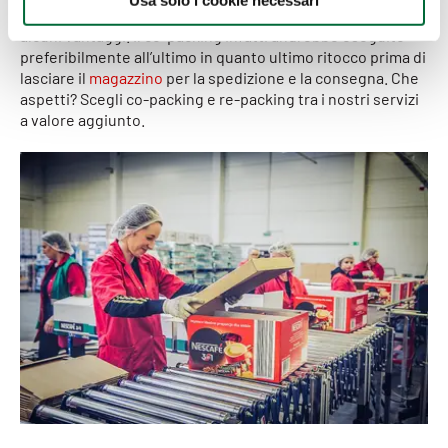
Usa solo i cookie necessari
operatore esperto in logistica internazionale
presenta
s
alcuni vantaggi. Il co-packing infatti andrebbe eseguito
o
preferibilmente all’ultimo in quanto ultimo ritocco prima di
lasciare il
magazzino
per la spedizione e la consegna. Che
aspetti? Scegli co-packing e re-packing tra i nostri servizi
a valore aggiunto.